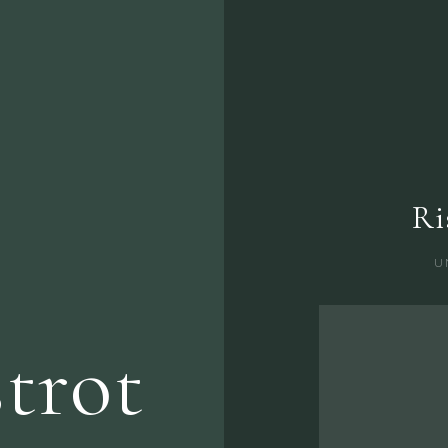
Ri
U
strot