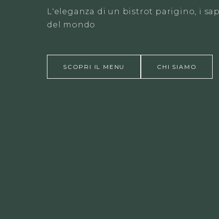
L'eleganza di un bistrot parigino, i s
del mondo
SCOPRI IL MENU
CHI SIAMO