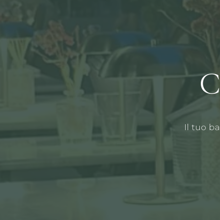
C
Il tuo b