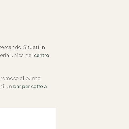
cercando. Situati in
teria unica nel
centro
cremoso al punto
chi un
bar per caffè a