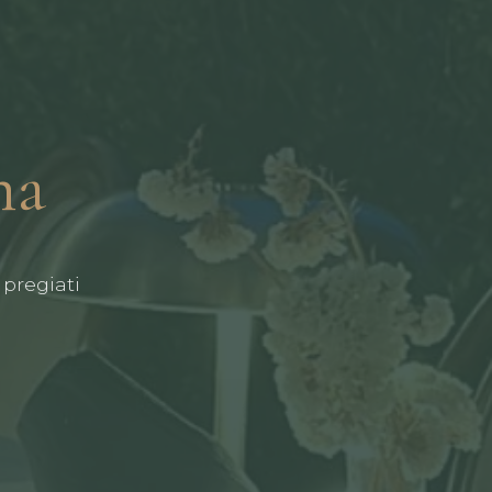
na
 pregiati