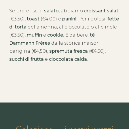
Se preferisci il
salato
, abbiamo
croissant salati
(€3,50),
toast
(€4,00) e
panini
. Per i golosi:
fette
di torta
della nonna, al cioccolato o alle mele
(€3,50),
muffin
e
cookie
. E da bere:
tè
Dammann Frères
dalla storica maison
parigina (€4,50),
spremuta fresca
(€4,50),
succhi di frutta
e
cioccolata calda
.