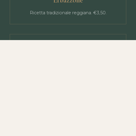
Erbazzone
Ricetta tradizionale reggiana. €3,50.
Caffè e Cappuccino
Espresso €1,50, cappuccino €1,80, latte
macchiato €2,00.
Torte e Dolci
Torta della nonna, cioccolato, mele. Muffin,
cookie. Da €3,00.