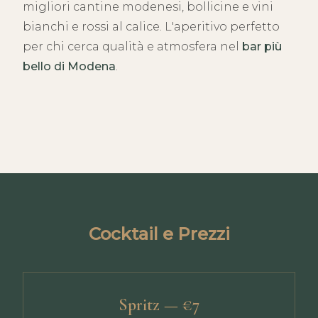
migliori cantine modenesi, bollicine e vini
bianchi e rossi al calice. L'aperitivo perfetto
per chi cerca qualità e atmosfera nel
bar più
bello di Modena
.
Cocktail e Prezzi
Spritz — €7